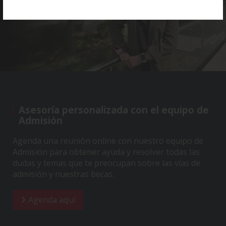
Asesoría personalizada con el equipo de
Admisión
Agenda una reunión online con nuestro equipo de
Admisión para obtener ayuda y resolver todas las
dudas y temas que te preocupan sobre las vías de
admisión y nuestras becas.
Agenda aquí