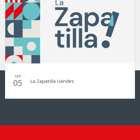
SEP
05
La Zapatilla Uandes