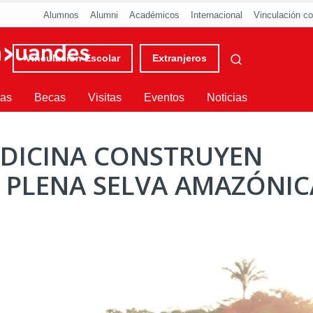
Alumnos
Alumni
Académicos
Internacional
Vinculación co
Vinculación Escolar
Extranjeros
ras
Becas
Visitas
Eventos
Noticias
EDICINA CONSTRUYEN
N PLENA SELVA AMAZÓNIC