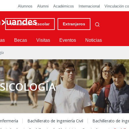
Alumnos
Alumni
Académicos
Internacional
Vinculación co
Vinculación Escolar
Extranjeros
ras
Becas
Visitas
Eventos
Noticias
gía
PSICOLOGÍA
Enfermería
Bachillerato de Ingeniería Civil
Bachillerato de Ing