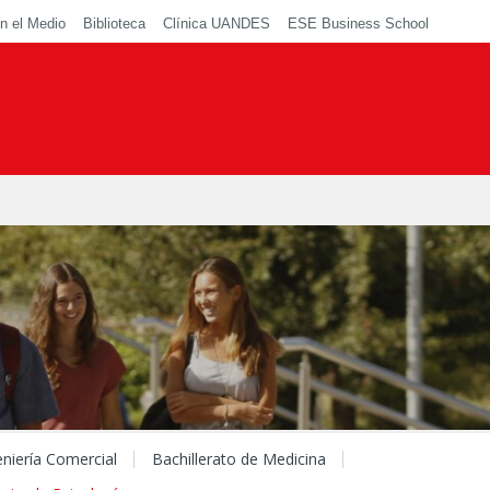
n el Medio
Biblioteca
Clínica UANDES
ESE Business School
eniería Comercial
Bachillerato de Medicina