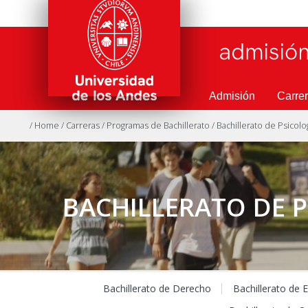
Admisión
Carre
/ Home
/ Carreras
/ Programas de Bachillerato
/ Bachillerato de Psicolo
BACHILLERATO DE 
Bachillerato de Derecho
Bachillerato de 