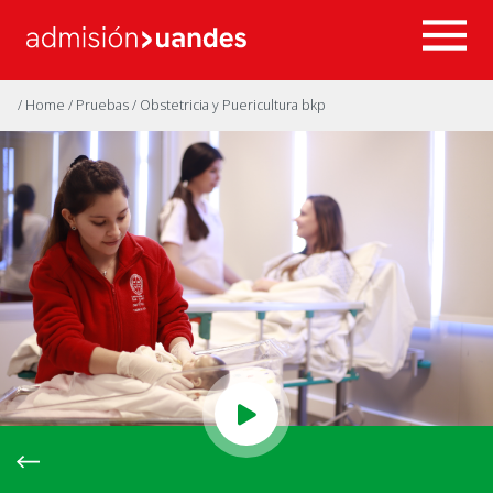
/ Home
/ Pruebas
/ Obstetricia y Puericultura bkp