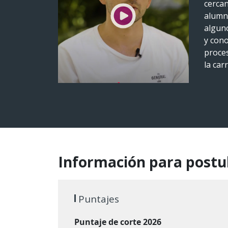
cercan
alumn
algun
y cono
proce
la carr
Información para postu
Puntajes
Puntaje de corte 2026