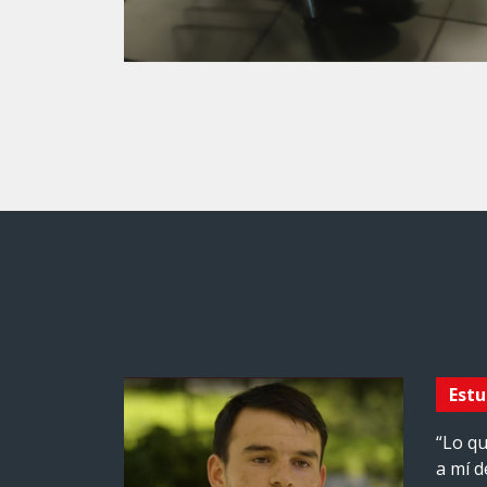
Est
“Lo qu
a mí d