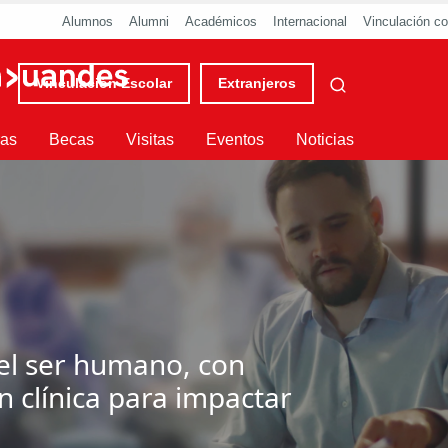
Alumnos
Alumni
Académicos
Internacional
Vinculación co
Vinculación Escolar
Extranjeros
ras
Becas
Visitas
Eventos
Noticias
l ser humano, con
n clínica para impactar