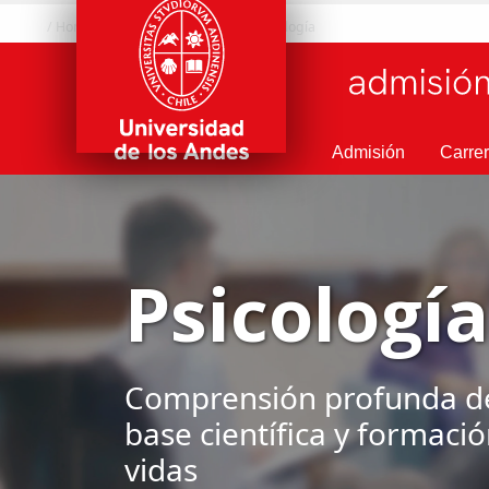
/ Home
/ Carreras
/ Área Salud
/ Psicología
Admisión
Carre
Psicología
Comprensión profunda de
base científica y formació
vidas