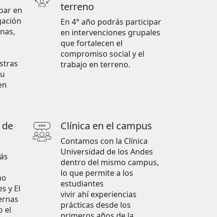
terreno
ipar en
gación
En 4° año podrás participar
nas,
en intervenciones grupales
que fortalecen el
compromiso social y el
stras
trabajo en terreno.
tu
en
 de
Clínica en el campus
Contamos con la Clínica
Universidad de los Andes
rás
dentro del mismo campus,
lo que permite a los
mo
estudiantes
s y El
vivir ahí experiencias
ernas
prácticas desde los
 el
primeros años de la